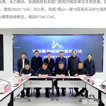
沟通、全力推动，协调政府有关部门和校内相关单位寻求资源，
移交，增加28029.72㎡；2021年，完成“两山一湖”B区和天马村七
验收移交，增加97590.57㎡。