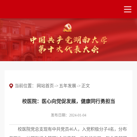
当前位置：
网站首页
->
五年发展
->
正文
校医院：医心向党促发展，健康同行勇担当
发布日期：2024-01-04
校医院党总支现有中共党员46人，入党积极分子4名，分布