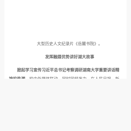
大型历史人文纪录片《岳麓书院》。
发挥融媒优势讲好湖大故事
掀起学习宣传习近平总书记考察调研湖南大学重要讲话精
神的热潮。
校内外媒体联动，同时同频发力。在人民日报、新
华社、中央电视台等媒体推出新闻报道160余条次，组织校内外
媒体开设学习习近平总书记考察湖南大学讲话精神的阐释专
题、专栏，在《光明日报》整版刊发学校党委书记、校长等署
名阐释文章，在其他主流媒体刊发师生文章20余篇，宣传报道
学习进展成果40余条次。